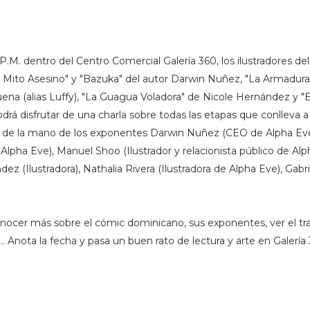
P.M. dentro del Centro Comercial Galería 360, los ilustradores del
l Mito Asesino" y "Bazuka" del autor Darwin Nuñez, "La Armadu
ena (alias Luffy), "La Guagua Voladora" de Nicole Hernández y "
odrá disfrutar de una charla sobre todas las etapas que conlleva 
s, de la mano de los exponentes Darwin Nuñez (CEO de Alpha Eve
 Alpha Eve), Manuel Shoo (Ilustrador y relacionista público de Alp
dez (Ilustradora), Nathalia Rivera (Ilustradora de Alpha Eve), Gabri
 conocer más sobre el cómic dominicano, sus exponentes, ver el t
 Anota la fecha y pasa un buen rato de lectura y arte en Galería