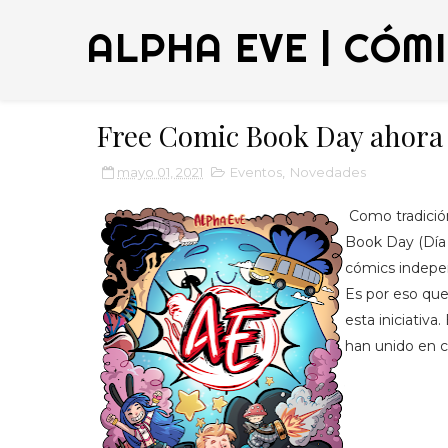
ALPHA EVE | CÓM
Free Comic Book Day ahora 
mayo 01, 2021
Eventos
,
Novedades
Como tradición
Book Day (Día 
cómics independ
Es por eso que
esta iniciativ
han unido en 